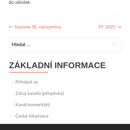
do záložek.
Navigace
←
Slavíme 30. narozeniny
PF 2025
→
pro
Vyhledávání
příspěvek
ZÁKLADNÍ INFORMACE
Přihlásit se
Zdroj kanálů (příspěvky)
Kanál komentářů
Česká lokalizace