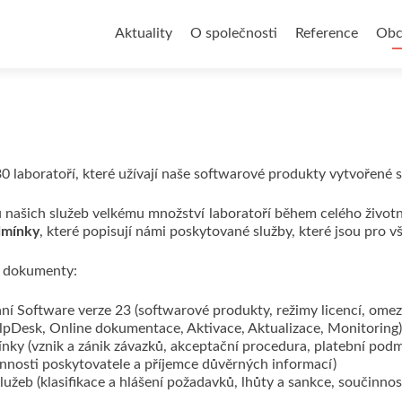
Přejít
k
Aktuality
O společnosti
Reference
Obc
obsahu
webu
230 laboratoří, které užívají naše softwarové produkty vytvořené 
u našich služeb velkému množství laboratoří během celého život
dmínky
, které popisují námi poskytované služby, které jsou pro v
i dokumenty:
ní Software verze 23 (softwarové produkty, režimy licencí, omez
pDesk, Online dokumentace, Aktivace, Aktualizace, Monitoring)
y (vznik a zánik závazků, akceptační procedura, platební podm
nnosti poskytovatele a příjemce důvěrných informací)
užeb (klasifikace a hlášení požadavků, lhůty a sankce, součinnos