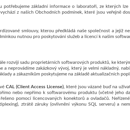
 potřebujeme základní informace o laboratoři, ze kterých lze v
vychází z našich Obchodních podmínek, které jsou veřejně dost
dizované smlouvy, kterou předkládá naše společnost a jejíž n
mínkou nutnou pro poskytování služeb a licencí k našim softw
stále rozvíjí sadu proprietárních softwarových produktů, ke kt
zíme a neprovádíme zakázkový vývoj, který je velmi nákladný, n
klady a zákazníkům poskytujeme na základě aktualizačních popl
ové
CAL (Client Access License)
, které jsou vázané buď na uživat
jí přímo nebo nepřímo k softwarovému produktu (včetně jeho 
 řešeno pomocí licencovaných konektorů a ovladačů. Neřízené 
tiplexing), ztrátě záruky (ovlivnění výkonu SQL serveru) a ne