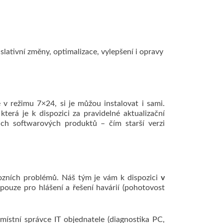
slativní změny, optimalizace, vylepšení i opravy
v režimu 7×24, si je můžou instalovat i sami.
erá je k dispozici za pravidelné aktualizační
ich softwarových produktů – čím starší verzi
ozních problémů. Náš tým je vám k dispozici
v
 pouze pro hlášení a řešení havárií (pohotovost
ístní správce IT objednatele (diagnostika PC,