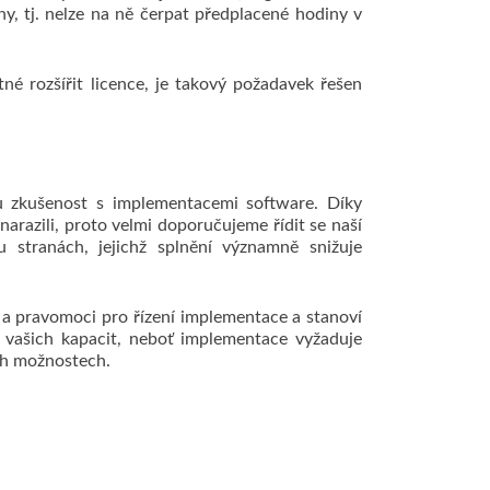
ny, tj. nelze na ně čerpat předplacené hodiny v
né rozšířit licence, je takový požadavek řešen
tou zkušenost s implementacemi software. Díky
azili, proto velmi doporučujeme řídit se naší
 stranách, jejichž splnění významně snižuje
 a pravomoci pro řízení implementace a stanoví
 vašich kapacit, neboť implementace vyžaduje
ích možnostech.