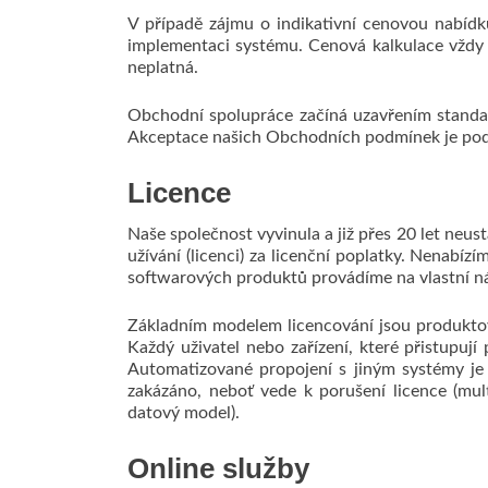
V případě zájmu o indikativní cenovou nabídku
implementaci systému. Cenová kalkulace vždy 
neplatná.
Obchodní spolupráce začíná uzavřením standar
Akceptace našich Obchodních podmínek je pod
Licence
Naše společnost vyvinula a již přes 20 let neu
užívání (licenci) za licenční poplatky. Nenabí
softwarových produktů provádíme na vlastní ná
Základním modelem licencování jsou produkt
Každý uživatel nebo zařízení, které přistupu
Automatizované propojení s jiným systémy je
zakázáno, neboť vede k porušení licence (mul
datový model).
Online služby