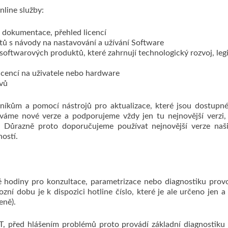
nline služby:
dokumentace, přehled licencí
ů s návody na nastavování a užívání Software
softwarových produktů, které zahrnují technologický rozvoj, legi
icencí na uživatele nebo hardware
avů
kům a pomocí nástrojů pro aktualizace, které jsou dostupné 
áme nové verze a podporujeme vždy jen tu nejnovější verzi, kt
. Důrazně proto doporučujeme používat nejnovější verze naš
ností.
 hodiny pro konzultace, parametrizace nebo diagnostiku prov
zní dobu je k dispozici hotline číslo, které je ale určeno jen a
eně).
 před hlášením problémů proto provádí základní diagnostiku m