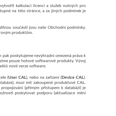
ytvořit kalkulaci licencí a služeb nutných pro
upné na této stránce, a za jiných podmínek je
edílnou součástí jsou naše Obchodní podmínky.
arovým produktům.
erým pak poskytujeme nevýhradní omezená práva k
abízíme pouze hotové softwarové produkty. Vývoj
atků nové verze software.
ele (
User CAL
), nebo na zařízení (
Device CAL
).
databáze), musí mít zakoupené produktové CAL.
propojování (přímým přístupem k databázi) je
možnosti poskytovat podporu (aktualizace mění