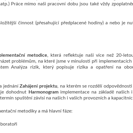
tě, atp.) Práce mimo naši pracovní dobu jsou také vždy zpoplatně
tější činnost (přesahující předplacené hodiny) a nebo je nut
plementační metodice
, která reflektuje naši více než 20-le
t problémům, na které jsme v minulosti při implementacích nar
m Analýza rizik, který popisuje rizika a opatření na obou
na jednání
Zahájení projektu
, na kterém se rozdělí odpovědnosti
ké je dohodnut
Harmonogram
implementace na základě našich i
 termín spuštění závisí na našich i vašich provozních a kapacitn
entační metodiky a má hlavní fáze:
aboratoři