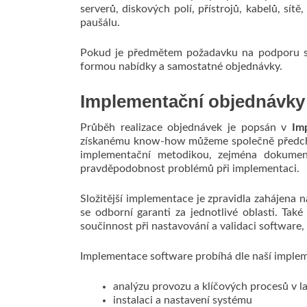
serverů, diskových polí, přístrojů, kabelů, sí
paušálu.
Pokud je předmětem požadavku na podporu složi
formou nabídky a samostatné objednávky.
Implementační objednávky
Průběh realizace objednávek je popsán v
Im
získanému know-how můžeme společně předcháze
implementační metodikou, zejména dokumente
pravděpodobnost problémů při implementaci.
Složitější implementace je zpravidla zahájena 
se odborní garanti za jednotlivé oblasti. Ta
součinnost při nastavování a validaci software,
Implementace software probíhá dle naší implem
analýzu provozu a klíčových procesů v l
instalaci a nastavení systému