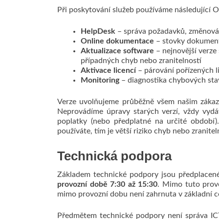
Při poskytování služeb používáme následující O
HelpDesk
– správa požadavků, změnová 
Online dokumentace
– stovky dokument
Aktualizace
software
– nejnovější verze 
případných chyb nebo zranitelností
Aktivace licencí
– párování pořízených l
Monitoring
– diagnostika chybových st
Verze uvolňujeme průběžně všem našim zákazní
Neprovádíme úpravy starých verzí, vždy vydáv
poplatky (nebo předplatné na určité období)
používáte, tím je větší riziko chyb nebo zranitel
Technická podpora
Základem technické podpory jsou předplacené
provozní době 7:30 až 15:30
. Mimo tuto provo
mimo provozní dobu není zahrnuta v základní c
Předmětem technické podpory není správa ICT,