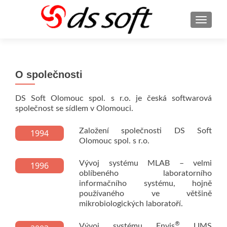
ROZBA
O společnosti
DS Soft Olomouc spol. s r.o. je česká softwarová
společnost se sídlem v Olomouci.
Založení společnosti DS Soft
1994
Olomouc spol. s r.o.
Vývoj systému MLAB – velmi
1996
oblíbeného laboratorního
informačního systému, hojně
používaného ve většině
mikrobiologických laboratoří.
®
Vývoj systému Envis
LIMS