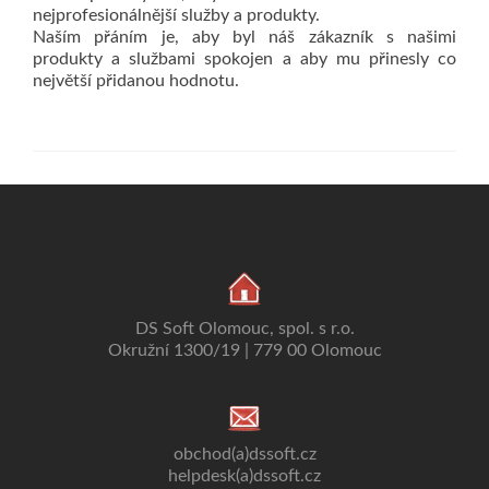
nejprofesionálnější služby a produkty.
Naším přáním je, aby byl náš zákazník s našimi
produkty a službami spokojen a aby mu přinesly co
největší přidanou hodnotu.
DS Soft Olomouc, spol. s r.o.
Okružní 1300/19 | 779 00 Olomouc
obchod(a)dssoft.cz
helpdesk(a)dssoft.cz