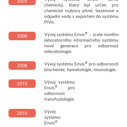
2003
chemický, který byl určen pro
chemické rozbory pitné, bazenové a
odpadní vody s exportem do systému
PiVo.
®
Vývoj systému Envis
– zcela nového
2006
laboratorního informačního systému
nové generace pro odbornost
mikrobiologie.
®
Vývoj systému Envis
pro odbornosti
2008
biochemie, hematologie, imunologie.
Vývoj systému
2015
®
Envis
pro
odbornost
transfuziologie.
Vývoj
2016
systému
®
Envis