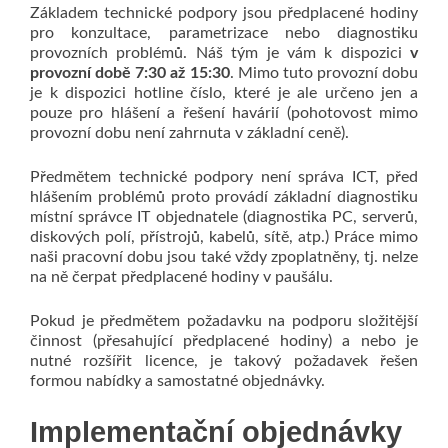
Základem technické podpory jsou předplacené hodiny
pro konzultace, parametrizace nebo diagnostiku
provozních problémů. Náš tým je vám k dispozici
v
provozní době 7:30 až 15:30
. Mimo tuto provozní dobu
je k dispozici hotline číslo, které je ale určeno jen a
pouze pro hlášení a řešení havárií (pohotovost mimo
provozní dobu není zahrnuta v základní ceně).
Předmětem technické podpory není správa ICT, před
hlášením problémů proto provádí základní diagnostiku
místní správce IT objednatele (diagnostika PC, serverů,
diskových polí, přístrojů, kabelů, sítě, atp.) Práce mimo
naši pracovní dobu jsou také vždy zpoplatněny, tj. nelze
na ně čerpat předplacené hodiny v paušálu.
Pokud je předmětem požadavku na podporu složitější
činnost (přesahující předplacené hodiny) a nebo je
nutné rozšířit licence, je takový požadavek řešen
formou nabídky a samostatné objednávky.
Implementační objednávky