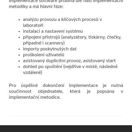
Implementace software probíhá dle naší implementační
metodiky a má hlavní fáze:
analýzu provozu a klíčových procesů v
laboratoři
instalaci a nastavení systému
připojení přístrojů (analyzátory, tiskárny, čtečky,
případně i scannery)
importy poskytnutých dat
proškolení uživatelů
asistovaný duplicitní provoz, asistovaný start
dohled po spuštění (nejdříve v místě, následně
vzdáleně)
Pro úspěšné dokončení implementace je nutná
součinnost objednatele, která je popsána v
implementační metodice.