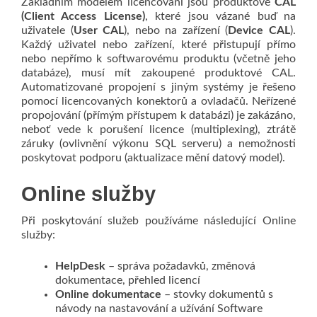
Základním modelem licencování jsou produktové
CAL
(Client Access License)
, které jsou vázané buď na
uživatele (
User CAL
), nebo na zařízení (
Device CAL
).
Každý uživatel nebo zařízení, které přistupují přímo
nebo nepřímo k softwarovému produktu (včetně jeho
databáze), musí mít zakoupené produktové CAL.
Automatizované propojení s jiným systémy je řešeno
pomocí licencovaných konektorů a ovladačů. Neřízené
propojování (přímým přístupem k databázi) je zakázáno,
neboť vede k porušení licence (multiplexing), ztrátě
záruky (ovlivnění výkonu SQL serveru) a nemožnosti
poskytovat podporu (aktualizace mění datový model).
Online služby
Při poskytování služeb používáme následující Online
služby:
HelpDesk
– správa požadavků, změnová
dokumentace, přehled licencí
Online dokumentace
– stovky dokumentů s
návody na nastavování a užívání Software