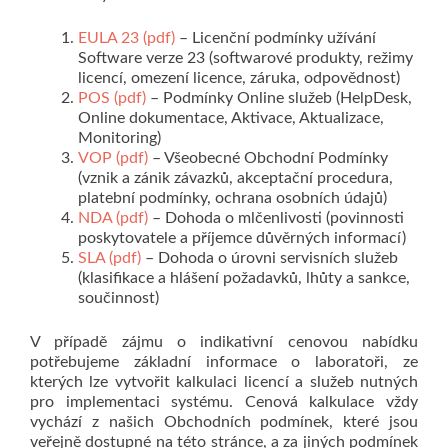
EULA 23 (pdf)
– Licenční podmínky užívání
Software verze 23 (softwarové produkty, režimy
licencí, omezení licence, záruka, odpovědnost)
POS (pdf)
– Podmínky Online služeb (HelpDesk,
Online dokumentace, Aktivace, Aktualizace,
Monitoring)
VOP (pdf)
– Všeobecné Obchodní Podmínky
(vznik a zánik závazků, akceptační procedura,
platební podmínky, ochrana osobních údajů)
NDA (pdf)
– Dohoda o mlčenlivosti (povinnosti
poskytovatele a příjemce důvěrných informací)
SLA (pdf)
– Dohoda o úrovni servisních služeb
(klasifikace a hlášení požadavků, lhůty a sankce,
součinnost)
V případě zájmu o indikativní cenovou nabídku
potřebujeme základní informace o laboratoři, ze
kterých lze vytvořit kalkulaci licencí a služeb nutných
pro implementaci systému. Cenová kalkulace vždy
vychází z našich Obchodních podmínek, které jsou
veřejně dostupné na této stránce, a za jiných podmínek