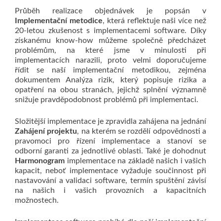
Průběh realizace objednávek je popsán v
Implementační metodice
, která reflektuje naši více než
20-letou zkušenost s implementacemi software. Díky
získanému know-how můžeme společně předcházet
problémům, na které jsme v minulosti při
implementacích narazili, proto velmi doporučujeme
řídit se naší implementační metodikou, zejména
dokumentem Analýza rizik, který popisuje rizika a
opatření na obou stranách, jejichž splnění významně
snižuje pravděpodobnost problémů při implementaci.
Složitější implementace je zpravidla zahájena na jednání
Zahájení projektu
, na kterém se rozdělí odpovědnosti a
pravomoci pro řízení implementace a stanoví se
odborní garanti za jednotlivé oblasti. Také je dohodnut
Harmonogram
implementace na základě našich i vašich
kapacit, neboť implementace vyžaduje součinnost při
nastavování a validaci software, termín spuštění závisí
na našich i vašich provozních a kapacitních
možnostech.