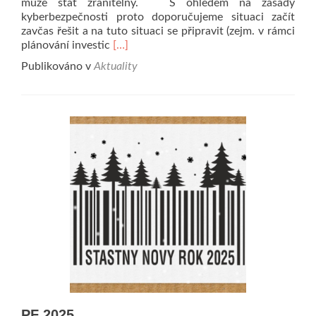
může stát zranitelný. S ohledem na zásady
kyberbezpečnosti proto doporučujeme situaci začít
zavčas řešit a na tuto situaci se připravit (zejm. v rámci
Read
plánování investic
[…]
more
Publikováno v
Aktuality
about
Upozornění
na
ukončení
podpory
Windows
10
PF 2025