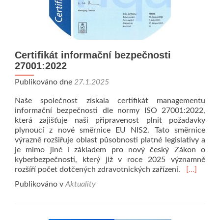
Certifikát informační bezpečnosti
27001:2022
Publikováno dne
27.1.2025
Naše společnost získala certifikát managementu
informační bezpečnosti dle normy ISO 27001:2022,
která zajišťuje naši připravenost plnit požadavky
plynoucí z nové směrnice EU NIS2. Tato směrnice
výrazně rozšiřuje oblast působnosti platné legislativy a
je mimo jiné i základem pro nový český Zákon o
kyberbezpečnosti, který již v roce 2025 významně
Read
rozšíří počet dotčených zdravotnických zařízení.
[…]
more
Publikováno v
Aktuality
about
Certifikát
informačn
bezpečnos