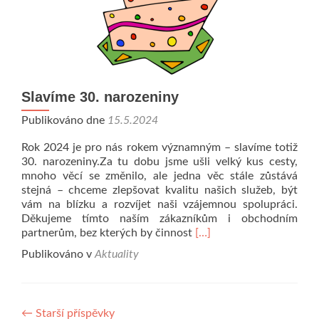
Slavíme 30. narozeniny
Publikováno dne
15.5.2024
Rok 2024 je pro nás rokem významným – slavíme totiž
30. narozeniny.Za tu dobu jsme ušli velký kus cesty,
mnoho věcí se změnilo, ale jedna věc stále zůstává
stejná – chceme zlepšovat kvalitu našich služeb, být
vám na blízku a rozvíjet naši vzájemnou spolupráci.
Děkujeme tímto naším zákazníkům i obchodním
Read
partnerům, bez kterých by činnost
[…]
more
Publikováno v
Aktuality
about
Slavíme
30.
narozeniny
Navigace
←
Starší příspěvky