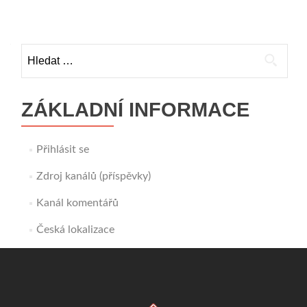
pro
příspěvky
Vyhledávání
ZÁKLADNÍ INFORMACE
Přihlásit se
Zdroj kanálů (příspěvky)
Kanál komentářů
Česká lokalizace